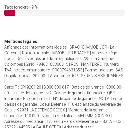
Taxe foncière - 9 %
Mentions légales
Affichage des informations légales : BRACKE IMMOBILIER - La
Garenne | Raison sociale : IMMOBILIER BRACKE | Adresse siège
social : 52 bis boulevard de la République - 92250 La Garenne-
Colombes | Siret : 79463185300015 | RCS : NANTERRE | Numero
TVA Intracommunautaire : FR00794631853 | Forme juridique : SAS
| Capital social : 20 000€ | Assurance RCP : SERENIS ASSURANCES
|
Carte T : CPI 9201 2018 000 030 617 | Date de délivrance : 0000-00-
00 | Lieu de délivrance : NC | Caisse de garantie financière : QBE
Insurance Europe Limited. | N° de caisse de garantie : NC | Adresse
caisse de garantie : Coeur Défense, 110 esplanade du Générale de
Gaulle, 92931 LA DEFENSE CEDEX | Montant de la garantie
financière : 110 000 | Nom du médiateur : MEDIMMOCONSO |
Adresse du médiateur : 1 Allée du Parc de Mesemena – Bât A – CS
25222 - 44505 LA BAULE CEDEX | Adresse du site :