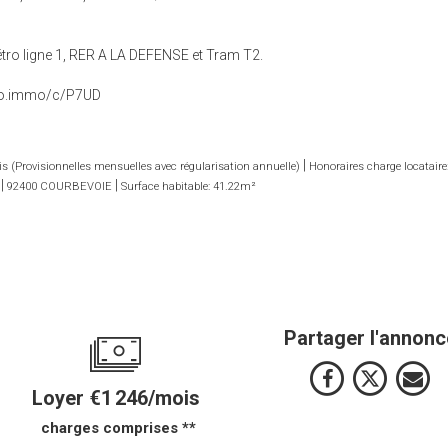
ro ligne 1, RER A LA DEFENSE et Tram T2.
lato.immo/c/P7UD
|
 (Provisionnelles mensuelles avec régularisation annuelle)
Honoraires charge locatair
|
|
92400 COURBEVOIE
Surface habitable: 41.22m²
Partager l'annonc
Loyer €1 246/mois
charges comprises **