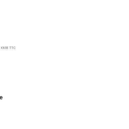
e: €618 TTC
e