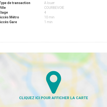
Type de transaction
A louer
Ville
COURBEVOIE
Etage
4
Accès Métro
10 min
Accès Gare
1 min