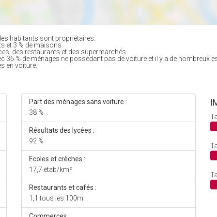
es habitants sont propriétaires.
ts et 3 % de maisons.
es, des restaurants et des supermarchés.
ec 36 % de ménages ne possédant pas de voiture et il y a de nombreux e
s en voiture.
I
Part des ménages sans voiture :
38 %
Ta
Résultats des lycées :
92 %
Ta
Ecoles et crèches :
17,7 étab/km²
Ta
Restaurants et cafés :
1,1 tous les 100m
Commerces :