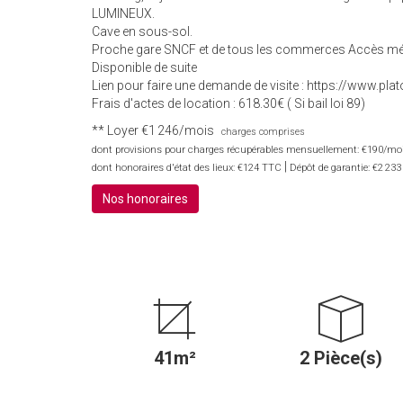
LUMINEUX.
Cave en sous-sol.
Proche gare SNCF et de tous les commerces Accès mét
Disponible de suite
Lien pour faire une demande de visite : https://www.p
Frais d'actes de location : 618.30€ ( Si bail loi 89)
**
Loyer €1 246/mois
charges comprises
dont provisions pour charges récupérables mensuellement: €190/mois
|
dont honoraires d'état des lieux: €124 TTC
Dépôt de garantie: €2 233
Nos honoraires
41m²
2 Pièce(s)