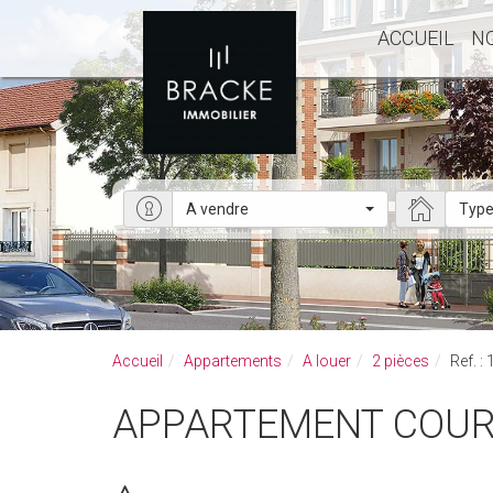
ACCUEIL
N
A vendre
Type
Accueil
Appartements
A louer
2 pièces
Ref. :
APPARTEMENT COUR