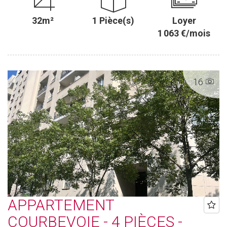
32m²
1 Pièce(s)
Loyer
1 063 €/mois
16
APPARTEMENT
COURBEVOIE - 4 PIÈCES -