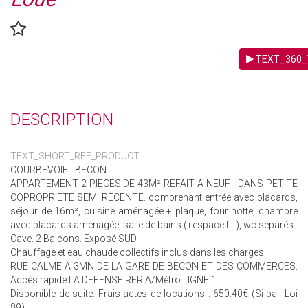
TEXT_360_
DESCRIPTION
TEXT_SHORT_REF_PRODUCT
COURBEVOIE - BECON
APPARTEMENT 2 PIECES DE 43M² REFAIT A NEUF - DANS PETITE
COPROPRIETE SEMI RECENTE. comprenant entrée avec placards,
séjour de 16m², cuisine aménagée + plaque, four hotte, chambre
avec placards aménagée, salle de bains (+espace LL), wc séparés.
Cave. 2 Balcons. Exposé SUD.
Chauffage et eau chaude collectifs inclus dans les charges.
RUE CALME A 3MN DE LA GARE DE BECON ET DES COMMERCES.
Accès rapide LA DEFENSE RER A/Métro LIGNE 1
Disponible de suite. Frais actes de locations : 650.40€ (Si bail Loi
89)