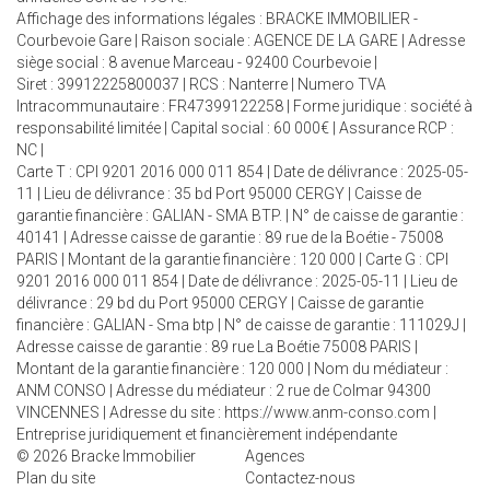
Affichage des informations légales : BRACKE IMMOBILIER -
Courbevoie Gare | Raison sociale : AGENCE DE LA GARE | Adresse
siège social : 8 avenue Marceau - 92400 Courbevoie |
Siret : 39912225800037 | RCS : Nanterre | Numero TVA
Intracommunautaire : FR47399122258 | Forme juridique : société à
responsabilité limitée | Capital social : 60 000€ | Assurance RCP :
NC |
Carte T : CPI 9201 2016 000 011 854 | Date de délivrance : 2025-05-
11 | Lieu de délivrance : 35 bd Port 95000 CERGY | Caisse de
garantie financière : GALIAN - SMA BTP. | N° de caisse de garantie :
40141 | Adresse caisse de garantie : 89 rue de la Boétie - 75008
PARIS | Montant de la garantie financière : 120 000 | Carte G : CPI
9201 2016 000 011 854 | Date de délivrance : 2025-05-11 | Lieu de
délivrance : 29 bd du Port 95000 CERGY | Caisse de garantie
financière : GALIAN - Sma btp | N° de caisse de garantie : 111029J |
Adresse caisse de garantie : 89 rue La Boétie 75008 PARIS |
Montant de la garantie financière : 120 000 | Nom du médiateur :
ANM CONSO | Adresse du médiateur : 2 rue de Colmar 94300
VINCENNES | Adresse du site :
https://www.anm-conso.com
|
Entreprise juridiquement et financièrement indépendante
© 2026 Bracke Immobilier
Agences
Plan du site
Contactez-nous