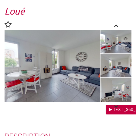
Loué
TEXT_360_