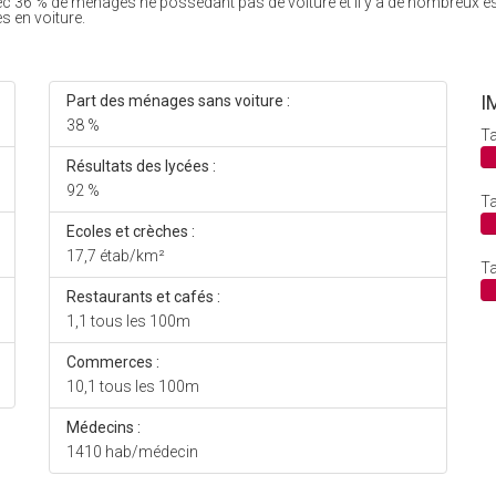
ec 36 % de ménages ne possédant pas de voiture et il y a de nombreux e
s en voiture.
I
Part des ménages sans voiture :
38 %
Ta
Résultats des lycées :
92 %
Ta
Ecoles et crèches :
17,7 étab/km²
Ta
Restaurants et cafés :
1,1 tous les 100m
Commerces :
10,1 tous les 100m
Médecins :
1410 hab/médecin