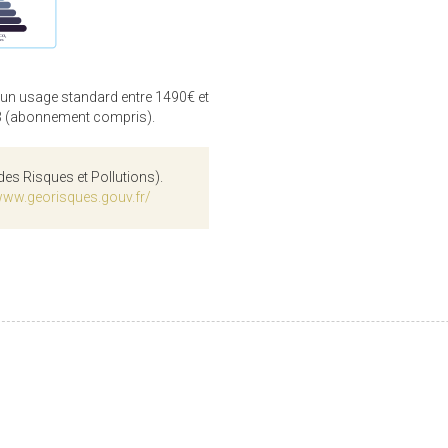
 un usage standard entre 1490€ et
3 (abonnement compris).
des Risques et Pollutions).
www.georisques.gouv.fr/