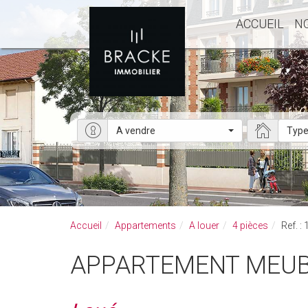
ACCUEIL
N
A vendre
Type
Accueil
Appartements
A louer
4 pièces
Ref. :
APPARTEMENT MEUBL