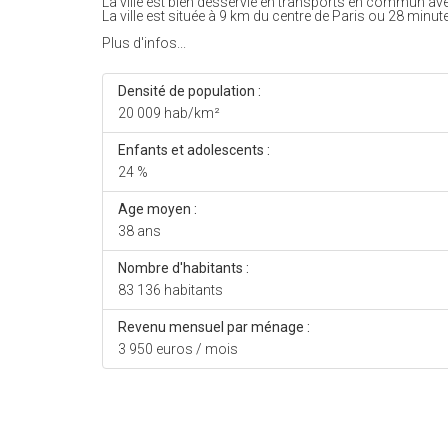
La ville est bien desservie en transports en commun av
La ville est située à 9 km du centre de Paris ou 28 minute
Plus d'infos...
Densité de population :
20 009 hab/km²
Enfants et adolescents :
24 %
Age moyen :
38 ans
Nombre d'habitants :
83 136 habitants
Revenu mensuel par ménage :
3 950 euros / mois