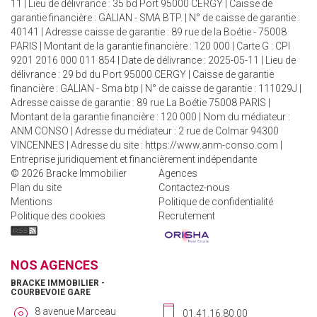
11 | Lieu de délivrance : 35 bd Port 95000 CERGY | Caisse de
garantie financière : GALIAN - SMA BTP. | N° de caisse de garantie :
40141 | Adresse caisse de garantie : 89 rue de la Boétie - 75008
PARIS | Montant de la garantie financière : 120 000 | Carte G : CPI
9201 2016 000 011 854 | Date de délivrance : 2025-05-11 | Lieu de
délivrance : 29 bd du Port 95000 CERGY | Caisse de garantie
financière : GALIAN - Sma btp | N° de caisse de garantie : 111029J |
Adresse caisse de garantie : 89 rue La Boétie 75008 PARIS |
Montant de la garantie financière : 120 000 | Nom du médiateur :
ANM CONSO | Adresse du médiateur : 2 rue de Colmar 94300
VINCENNES | Adresse du site :
https://www.anm-conso.com
|
Entreprise juridiquement et financièrement indépendante
© 2026 Bracke Immobilier
Agences
Plan du site
Contactez-nous
Mentions
Politique de confidentialité
Politique des cookies
Recrutement
NOS AGENCES
BRACKE IMMOBILIER -
COURBEVOIE GARE
8 avenue Marceau
01.41.16.80.00