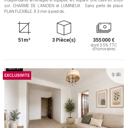
sol. CHARME DE L'ANCIEN et LUMINEUX . Sans perte de place.
PLAN FLEXIBLE. À 3 min à pied de...
51m²
3 Pièce(s)
355 000 €
dont 3.5% TTC
d'honoraires
9
EXCLUSIF
EXCLUSIVITE