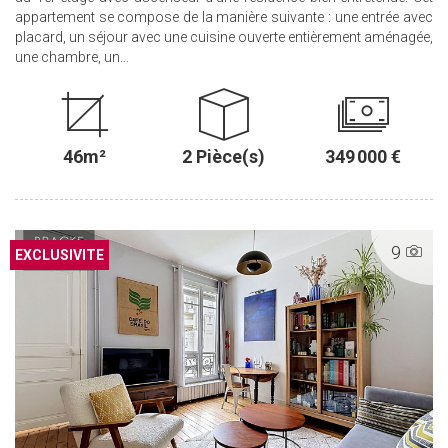
appartement se compose de la manière suivante : une entrée avec
placard, un séjour avec une cuisine ouverte entièrement aménagée,
une chambre, un...
46m²
2 Pièce(s)
349 000 €
9
EXCLUSIF
EXCLUSIVITE