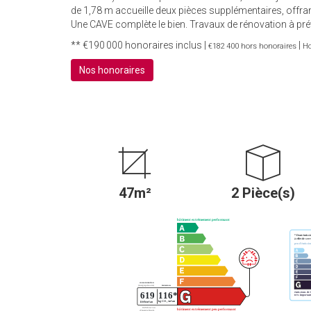
de 1,78 m accueille deux pièces supplémentaires, offr
Une CAVE complète le bien. Travaux de rénovation 
** €190 000
honoraires inclus
|
|
€182 400
hors honoraires
Ho
Nos honoraires
47m²
2 Pièce(s)