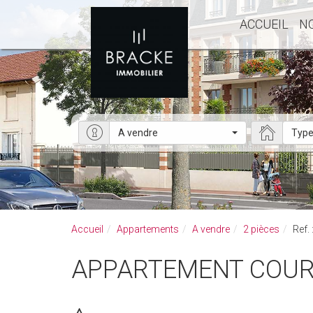
ACCUEIL
N
A vendre
Type
Accueil
Appartements
A vendre
2 pièces
Ref.
APPARTEMENT COUR