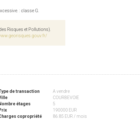
essive. : classe G.
des Risques et Pollutions).
www.georisques.gouv.fr/
Type de transaction
A vendre
Ville
COURBEVOIE
Nombre étages
5
Prix
190000 EUR
Charges copropriété
86.85 EUR / mois