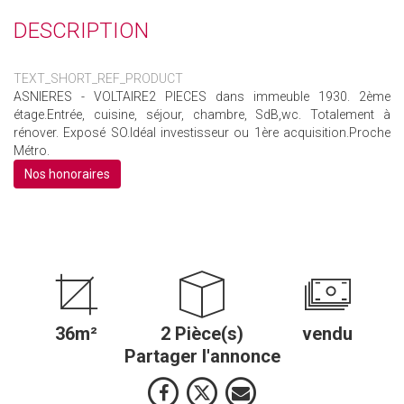
DESCRIPTION
TEXT_SHORT_REF_PRODUCT
ASNIERES - VOLTAIRE2 PIECES dans immeuble 1930. 2ème
étage.Entrée, cuisine, séjour, chambre, SdB,wc. Totalement à
rénover. Exposé SO.Idéal investisseur ou 1ère acquisition.Proche
Métro.
Nos honoraires
36m²
2 Pièce(s)
vendu
Partager l'annonce