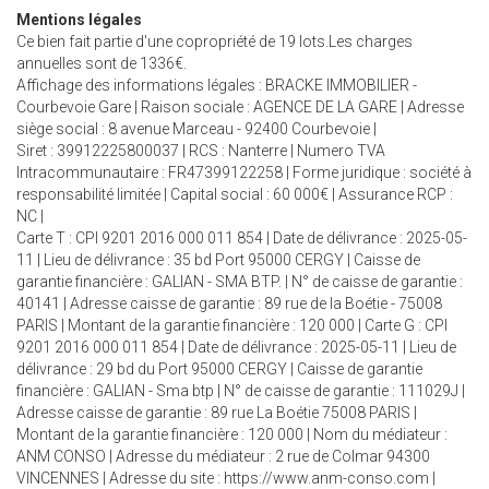
Mentions légales
Ce bien fait partie d'une copropriété de 19 lots.Les charges
annuelles sont de 1336€.
Affichage des informations légales : BRACKE IMMOBILIER -
Courbevoie Gare | Raison sociale : AGENCE DE LA GARE | Adresse
siège social : 8 avenue Marceau - 92400 Courbevoie |
Siret : 39912225800037 | RCS : Nanterre | Numero TVA
Intracommunautaire : FR47399122258 | Forme juridique : société à
responsabilité limitée | Capital social : 60 000€ | Assurance RCP :
NC |
Carte T : CPI 9201 2016 000 011 854 | Date de délivrance : 2025-05-
11 | Lieu de délivrance : 35 bd Port 95000 CERGY | Caisse de
garantie financière : GALIAN - SMA BTP. | N° de caisse de garantie :
40141 | Adresse caisse de garantie : 89 rue de la Boétie - 75008
PARIS | Montant de la garantie financière : 120 000 | Carte G : CPI
9201 2016 000 011 854 | Date de délivrance : 2025-05-11 | Lieu de
délivrance : 29 bd du Port 95000 CERGY | Caisse de garantie
financière : GALIAN - Sma btp | N° de caisse de garantie : 111029J |
Adresse caisse de garantie : 89 rue La Boétie 75008 PARIS |
Montant de la garantie financière : 120 000 | Nom du médiateur :
ANM CONSO | Adresse du médiateur : 2 rue de Colmar 94300
VINCENNES | Adresse du site :
https://www.anm-conso.com
|