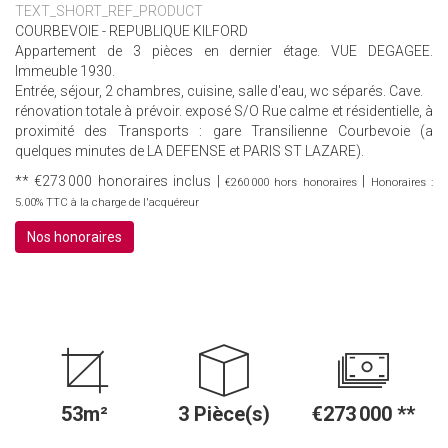
TEXT_SHORT_REF_PRODUCT
COURBEVOIE - REPUBLIQUE KILFORD
Appartement de 3 pièces en dernier étage. VUE DEGAGEE.
Immeuble 1930.
Entrée, séjour, 2 chambres, cuisine, salle d'eau, wc séparés. Cave.
rénovation totale à prévoir. exposé S/O Rue calme et résidentielle, à
proximité des Transports : gare Transilienne Courbevoie (a
quelques minutes de LA DEFENSE et PARIS ST LAZARE).
** €273 000
honoraires inclus
|
|
€260 000
hors honoraires
Honoraires :
5.00% TTC à la charge de l'acquéreur
Nos honoraires
53m²
3 Pièce(s)
€273 000
**