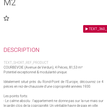
M2
TEXT_360_
DESCRIPTION
TEXT_SHORT_REF_PRODUCT
COURBEVOIE (Avenue de Verdun), 4 Pièces, 81,53 m²
Potentiel exceptionnel & modularité unique.
Idéalement situé près du Rond-Point de l'Europe, découvrez ce 4
pièces en rez-de-chaussée d'une copropriété années 1930.
Les points forts:
- Le calme absolu : l'appartement ne donne pas sur la rue mais sur
le jardin clos de la copropriété. Un véritable havre de paix en ville.