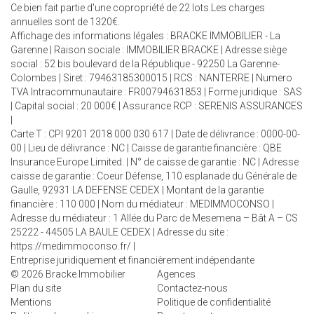
Ce bien fait partie d'une copropriété de 22 lots.Les charges
annuelles sont de 1320€.
Affichage des informations légales : BRACKE IMMOBILIER - La
Garenne | Raison sociale : IMMOBILIER BRACKE | Adresse siège
social : 52 bis boulevard de la République - 92250 La Garenne-
Colombes | Siret : 79463185300015 | RCS : NANTERRE | Numero
TVA Intracommunautaire : FR00794631853 | Forme juridique : SAS
| Capital social : 20 000€ | Assurance RCP : SERENIS ASSURANCES
|
Carte T : CPI 9201 2018 000 030 617 | Date de délivrance : 0000-00-
00 | Lieu de délivrance : NC | Caisse de garantie financière : QBE
Insurance Europe Limited. | N° de caisse de garantie : NC | Adresse
caisse de garantie : Coeur Défense, 110 esplanade du Générale de
Gaulle, 92931 LA DEFENSE CEDEX | Montant de la garantie
financière : 110 000 | Nom du médiateur : MEDIMMOCONSO |
Adresse du médiateur : 1 Allée du Parc de Mesemena – Bât A – CS
25222 - 44505 LA BAULE CEDEX | Adresse du site :
https://medimmoconso.fr/
|
Entreprise juridiquement et financièrement indépendante
© 2026 Bracke Immobilier
Agences
Plan du site
Contactez-nous
Mentions
Politique de confidentialité