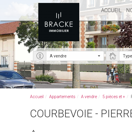
ACCUEIL
N
A vendre
Type
Accueil
Appartements
A vendre
5 pièces et +
COURBEVOIE - PIER