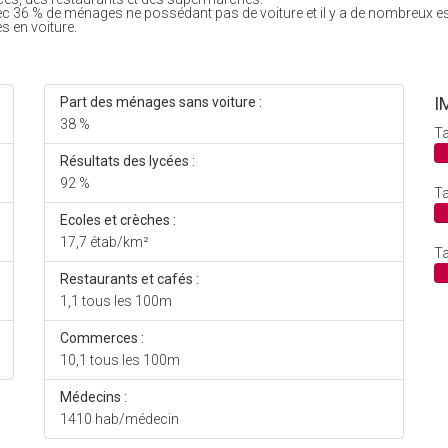
ec 36 % de ménages ne possédant pas de voiture et il y a de nombreux e
s en voiture.
I
Part des ménages sans voiture :
38 %
Ta
Résultats des lycées :
92 %
Ta
Ecoles et crèches :
17,7 étab/km²
Ta
Restaurants et cafés :
1,1 tous les 100m
Commerces :
10,1 tous les 100m
Médecins :
1410 hab/médecin