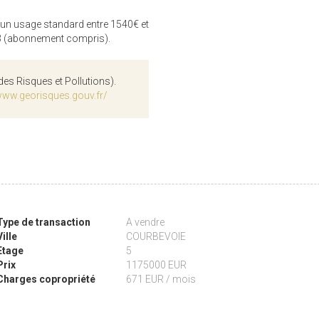
 un usage standard entre 1540€ et
3 (abonnement compris).
des Risques et Pollutions).
www.georisques.gouv.fr/
Type de transaction
A vendre
Ville
COURBEVOIE
Etage
5
Prix
1175000 EUR
Charges copropriété
671 EUR / mois