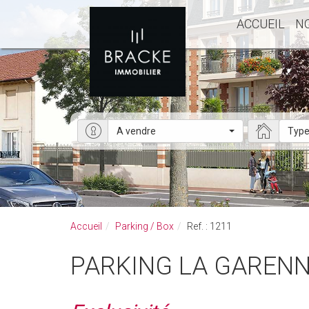
ACCUEIL
N
A vendre
Type
Accueil
Parking / Box
Ref. : 1211
PARKING LA GAREN