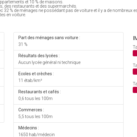
appartements et 10 % de maisons.
, des restaurants et des supermarchés.
ec 32 % de ménages ne possédant pas de voiture et il y a de nombreux e
tes en voiture.
I
Part des ménages sans voiture :
31 %
Ta
Résultats des lycées :
Aucun lycée général ni technique
Ta
Ecoles et crèches :
11 étab/km²
Ta
Restaurants et cafés :
0,6 tous les 100m
Commerces :
5,5 tous les 100m
Médecins :
1650 hab/médecin