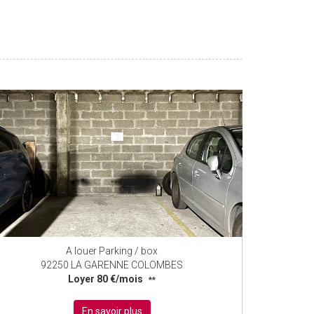
A louer Parking / box
92250 LA GARENNE COLOMBES
Loyer 80 €/mois
Lo
**
En savoir plus