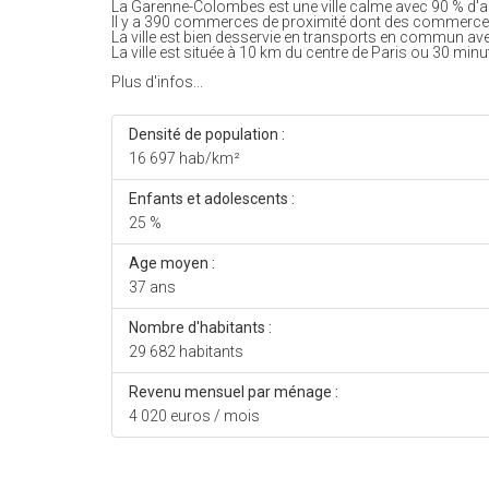
La Garenne-Colombes est une ville calme avec 90 % d'
Il y a 390 commerces de proximité dont des commerces
La ville est bien desservie en transports en commun av
La ville est située à 10 km du centre de Paris ou 30 minu
Plus d'infos...
Densité de population :
16 697 hab/km²
Enfants et adolescents :
25 %
Age moyen :
37 ans
Nombre d'habitants :
29 682 habitants
Revenu mensuel par ménage :
4 020 euros / mois