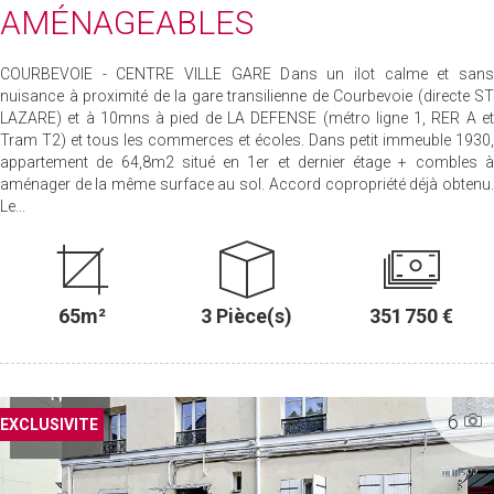
AMÉNAGEABLES
COURBEVOIE - CENTRE VILLE GARE Dans un ilot calme et sans
nuisance à proximité de la gare transilienne de Courbevoie (directe ST
LAZARE) et à 10mns à pied de LA DEFENSE (métro ligne 1, RER A et
Tram T2) et tous les commerces et écoles. Dans petit immeuble 1930,
appartement de 64,8m2 situé en 1er et dernier étage + combles à
aménager de la même surface au sol. Accord copropriété déjà obtenu.
Le...
65m²
3 Pièce(s)
351 750 €
6
EXCLUSIF
EXCLUSIVITE