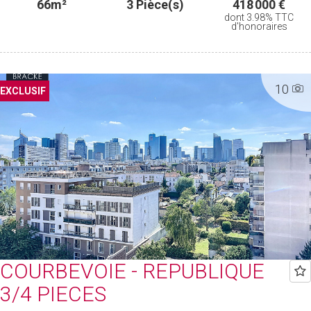
66m²
3 Pièce(s)
418 000 €
dont 3.98% TTC
d'honoraires
10
EXCLUSIF
COURBEVOIE - REPUBLIQUE
3/4 PIECES