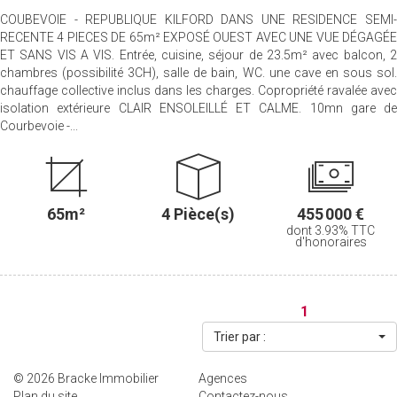
COUBEVOIE - REPUBLIQUE KILFORD DANS UNE RESIDENCE SEMI-
RECENTE 4 PIECES DE 65m² EXPOSÉ OUEST AVEC UNE VUE DÉGAGÉE
ET SANS VIS A VIS. Entrée, cuisine, séjour de 23.5m² avec balcon, 2
chambres (possibilité 3CH), salle de bain, WC. une cave en sous sol.
chauffage collective inclus dans les charges. Copropriété ravalée avec
isolation extérieure CLAIR ENSOLEILLÉ ET CALME. 10mn gare de
Courbevoie -...
65m²
4 Pièce(s)
455 000 €
dont 3.93% TTC
d'honoraires
1
Trier par :
© 2026 Bracke Immobilier
Agences
Plan du site
Contactez-nous