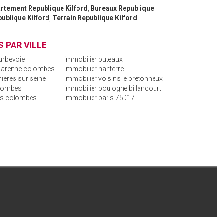
rtement Republique Kilford
,
Bureaux Republique
ublique Kilford
,
Terrain Republique Kilford
 PAR VILLE
urbevoie
immobilier puteaux
 garenne colombes
immobilier nanterre
ieres sur seine
immobilier voisins le bretonneux
olombes
immobilier boulogne billancourt
is colombes
immobilier paris 75017