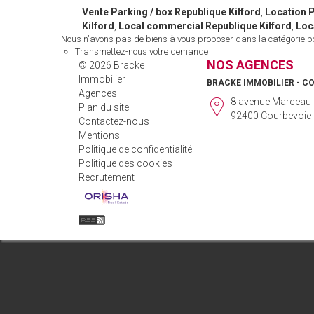
Vente Parking / box Republique Kilford
,
Location P
Kilford
,
Local commercial Republique Kilford
,
Loca
Nous n'avons pas de biens à vous proposer dans la catégorie pou
Transmettez-nous votre demande
NOS AGENCES
© 2026 Bracke
Immobilier
BRACKE IMMOBILIER - C
Agences
8 avenue Marceau
Plan du site
92400 Courbevoie
Contactez-nous
Mentions
Politique de confidentialité
Politique des cookies
Recrutement