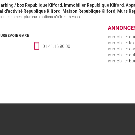
arking / box Republique Kilford
,
Immobilier Republique Kilford
,
Appa
l d'activité Republique Kilford
,
Maison Republique Kilford
,
Murs Rep
r le moment plusieurs options s'offrent à vous :
ANNONCES
OURBEVOIE GARE
immobilier co
immobilier la
01.41.16.80.00
immobilier asn
immobilier c
immobilier bo