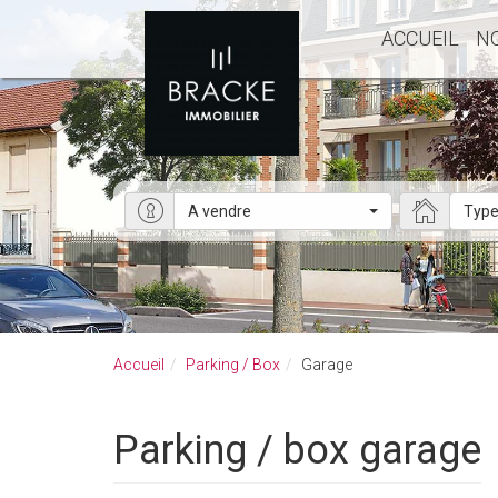
ACCUEIL
N
A vendre
Type
Accueil
Parking / Box
Garage
Parking / box garage