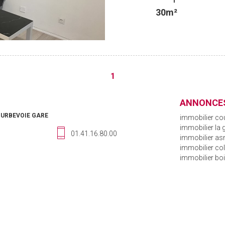
30m²
1
ANNONCES
OURBEVOIE GARE
immobilier co
immobilier la
01.41.16.80.00
immobilier asn
immobilier c
immobilier bo