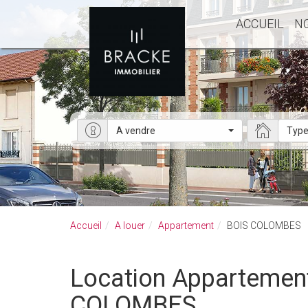
ACCUEIL
N
A vendre
Type
Accueil
A louer
Appartement
BOIS COLOMBES
Location Appartement BOIS COLOMBES - Appartement a louer à BOIS
COLOMBES