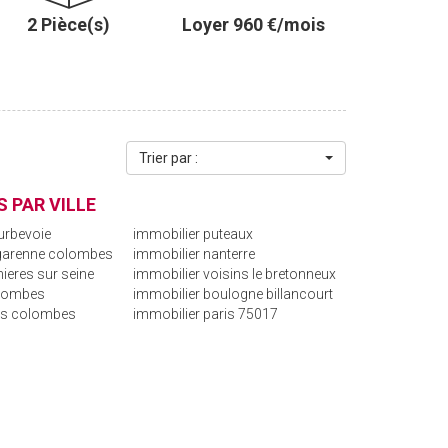
2 Pièce(s)
Loyer 960 €/mois
Trier par :
 PAR VILLE
urbevoie
immobilier puteaux
 garenne colombes
immobilier nanterre
ieres sur seine
immobilier voisins le bretonneux
olombes
immobilier boulogne billancourt
is colombes
immobilier paris 75017