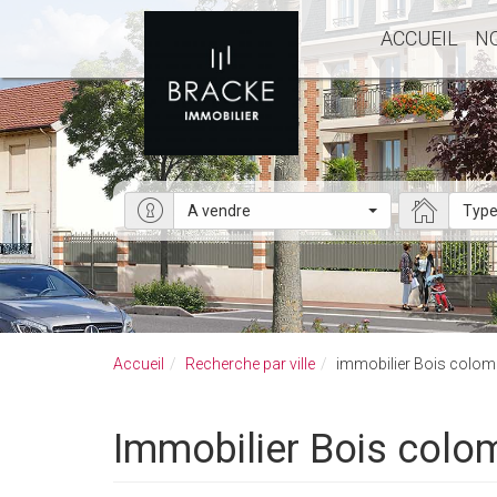
ACCUEIL
N
A vendre
Type
Accueil
Recherche par ville
immobilier Bois colo
immobilier Bois col