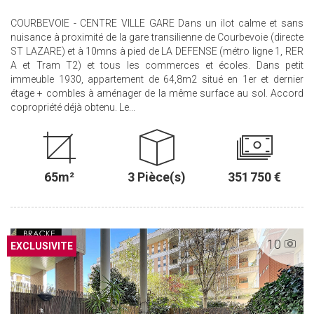
COURBEVOIE - CENTRE VILLE GARE Dans un ilot calme et sans
nuisance à proximité de la gare transilienne de Courbevoie (directe
ST LAZARE) et à 10mns à pied de LA DEFENSE (métro ligne 1, RER
A et Tram T2) et tous les commerces et écoles. Dans petit
immeuble 1930, appartement de 64,8m2 situé en 1er et dernier
étage + combles à aménager de la même surface au sol. Accord
copropriété déjà obtenu. Le...
65m²
3 Pièce(s)
351 750 €
10
EXCLUSIF
EXCLUSIVITE