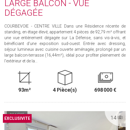
LARGE BALCON - VUE
DÉGAGÉE
COURBEVOIE - CENTRE VILLE Dans une Résidence récente de
standing, en étage élevé, appartement 4 pièces de 92,79 m² offrant
une vue entièrement dégagée sur La Défense, sans vis-à-vis, et
bénéficiant d'une exposition sud-ouest. Entrée avec dressing,
séjour lumineux avec cuisine ouverte aménagée, prolongé par un
large balcon-terrasse (16,44m²), idéal pour profiter pleinement de
l'extérieur et de la...
93m²
4 Pièce(s)
698 000 €
14
EXCLUSIF
EXCLUSIVITE