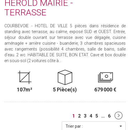
HEROLD MAIRIE -
TERRASSE
COURBEVOIE - HOTEL DE VILLE 5 pièces dans résidence de
standing avec terrasse, au calme, exposé SUD et OUEST. Entrée,
séjour double ouvrant sur terrasse avec vue dégagée, cuisine
aménagée + arrière cuisine - buanderie, 3 chambres spacieuses
avec rangements (possibilité 4 chambres, salle de bains, salle
d'eau. 2 wc. HABITABLE DE SUITE, BON ETAT. Cave et box double
en sous-sol (2 voitures côte à...
107m²
5 Pièce(s)
679 000 €
1
2
3
4
5
...
6
Trier par :