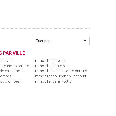
Trier par :
 PAR VILLE
urbevoie
immobilier puteaux
 garenne colombes
immobilier nanterre
ieres sur seine
immobilier voisins le bretonneux
olombes
immobilier boulogne billancourt
is colombes
immobilier paris 75017