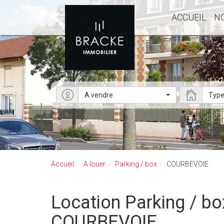
ACCUEIL
N
A vendre
Type
Accueil
A louer
Parking / box
COURBEVOIE
Location Parking / box COURBEVOIE - Parking / box a louer à
COURBEVOIE