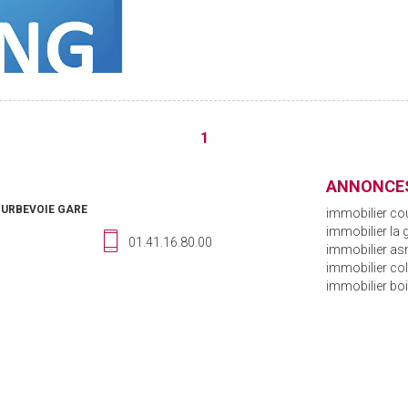
1
ANNONCES
OURBEVOIE GARE
immobilier co
immobilier la
01.41.16.80.00
immobilier asn
immobilier c
immobilier bo