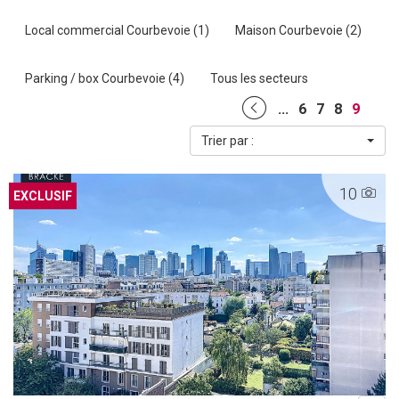
Local commercial Courbevoie (1)
Maison Courbevoie (2)
Parking / box Courbevoie (4)
Tous les secteurs
...
6
7
8
9
Trier par :
10
EXCLUSIF