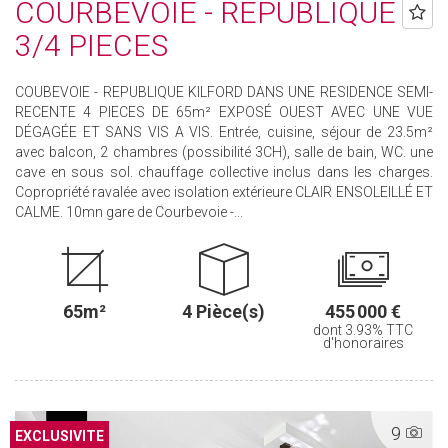
COURBEVOIE - REPUBLIQUE
3/4 PIECES
COUBEVOIE - REPUBLIQUE KILFORD DANS UNE RESIDENCE SEMI-
RECENTE 4 PIECES DE 65m² EXPOSÉ OUEST AVEC UNE VUE
DÉGAGÉE ET SANS VIS A VIS. Entrée, cuisine, séjour de 23.5m²
avec balcon, 2 chambres (possibilité 3CH), salle de bain, WC. une
cave en sous sol. chauffage collective inclus dans les charges.
Copropriété ravalée avec isolation extérieure CLAIR ENSOLEILLÉ ET
CALME. 10mn gare de Courbevoie -...
65m²
4 Pièce(s)
455 000 €
dont 3.93% TTC
d'honoraires
9
EXCLUSIF
EXCLUSIVITE