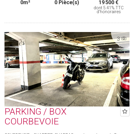
0m²
0 Pièce(s)
19 500 €
dont 5.41% TTC
d'honoraires
3
PARKING / BOX
COURBEVOIE