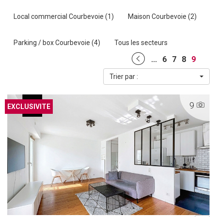
Local commercial Courbevoie (1)
Maison Courbevoie (2)
Parking / box Courbevoie (4)
Tous les secteurs
...
6
7
8
9
Trier par :
9
EXCLUSIF
EXCLUSIVITE