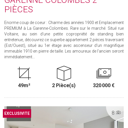
PIÈCES
Enorme coup de coeur : Charme des années 1900 et Emplacement
PREMIUM à La Garenne-Colombes. Rare sur le marché. Situé rue
Voltaire, au sein d'une petite copropriété de standing bien
entretenue, découvrez ce superbe appartement 2 pièces traversant
(Est/Ouest), situé au 1er étage avec ascenseur d'un magnifique
immeuble 1910 en pierre de taille. Les amoureux de l'ancien seront
immédiatement...
49m²
2 Pièce(s)
320 000 €
8
EXCLUSIF
EXCLUSIVITE