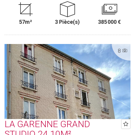
57m²
3 Pièce(s)
385 000 €
8
LA GARENNE GRAND
STUDIO 24.10M²