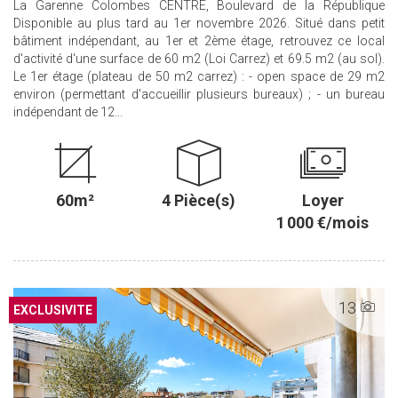
La Garenne Colombes CENTRE, Boulevard de la République
Disponible au plus tard au 1er novembre 2026. Situé dans petit
bâtiment indépendant, au 1er et 2ème étage, retrouvez ce local
d'activité d'une surface de 60 m2 (Loi Carrez) et 69.5 m2 (au sol).
Le 1er étage (plateau de 50 m2 carrez) : - open space de 29 m2
environ (permettant d'accueillir plusieurs bureaux) ; - un bureau
indépendant de 12...
60m²
4 Pièce(s)
Loyer
1 000 €/mois
13
EXCLUSIF
EXCLUSIVITE