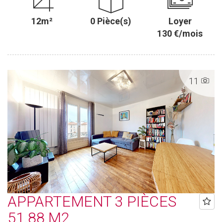
12m²
0 Pièce(s)
Loyer
130 €/mois
11
APPARTEMENT 3 PIÈCES
51.88 M2